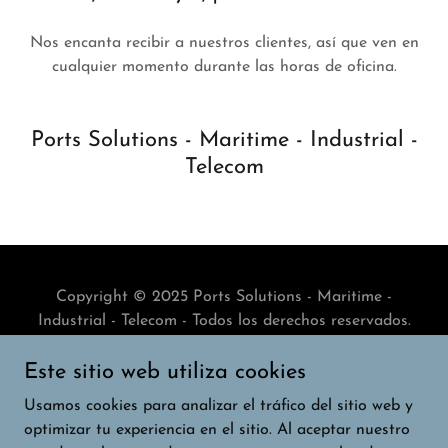
Nos encanta recibir a nuestros clientes, así que ven en
cualquier momento durante las horas de oficina.
Ports Solutions - Maritime - Industrial -
Telecom
Copyright © 2025 Ports Solutions - Maritime -
Industrial - Telecom - Todos los derechos reservados.
Este sitio web utiliza cookies
DATENSCHUTZERKLÄRUNG
IMPRESSUM / KONTAKT
Usamos cookies para analizar el tráfico del sitio web y
ONLINE SHOP
optimizar tu experiencia en el sitio. Al aceptar nuestro